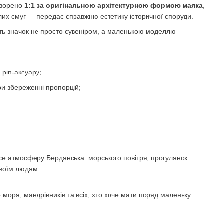
творено
1:1 за оригінальною архітектурною формою маяка
,
лих смуг — передає справжню естетику історичної споруди.
лять значок не просто сувеніром, а маленькою моделлю
pin-аксуару;
и збереженні пропорцій;
есе атмосферу Бердянська: морського повітря, прогулянок
своїм людям.
 моря, мандрівників та всіх, хто хоче мати поряд маленьку