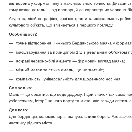
відтворена у форматі піну з максимальною точністю. Дизайн с
тому кожна деталь — від пропорцій до характерних червоно-бі
Акуратна лінійна графіка, чіткі контрасти та якісна емаль роб
культового об’єкта, що впізнається з першого погляду.
Особливості:
точне відтворення Нижнього Бердянського маяка у форматі 
масштабування за принципом
1:1 з реальним об’єктом
пр
яскраві червоно-білі акценти — фірмовий вигляд маяка;
міцний метал та стійка емаль, що не тьмяніє;
компактність і універсальність для щоденного носіння.
Символіка:
Маяк — це орієнтир, що веде додому. І цей значок так само н
узбережжям, історії нашого порту та міста, яке завжди світить 
Для кого:
Для бердянців, колекціонерів, шанувальників берега Азовського
частинку рідного міста.