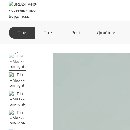
Перейти до основного контенту
Піни
Патчі
Речі
Джибітси