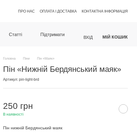
ПРО НАС
ОПЛАТА І ДОСТАВКА
КОНТАКТНА ІНФОРМАЦІЯ
Статті
Підтримати
МІЙ КОШИК
ВХІД
Головна
Піни
Пін «Маяк»
Пін «Нижній Бердянський маяк»
Артикул: pin-light-brd
250 грн
В наявності
Пін нижній Бердянський маяк