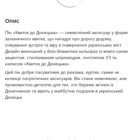
Опис
Пін «Квиток до Донецька» — символічний аксесуар у формі
залізничного квитка, що нагадує про дорогу додому,
очікування зустрічі та віру в повернення українських міст.
Дизайн виконаний у біло-блакитних кольорах із жовто-синім
акцентом, стилізованим штрихкодом, логотипом УЗ та
написом «Квиток до Донецька».
Цей пін добре пасуватиме до рюкзака, куртки, сумки чи
колекції патріотичних аксесуарів. Він стане невеликою, але
промовистою деталлю для тих, хто береже зв’язок із
Донеччиною та вірить у майбутню подорож в український
Донецьк.