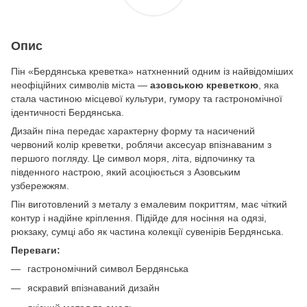
Опис
Пін «Бердянська креветка» натхненний одним із найвідоміших
неофіційних символів міста —
азовською креветкою
, яка
стала частиною місцевої культури, гумору та гастрономічної
ідентичності Бердянська.
Дизайн піна передає характерну форму та насичений
червоний колір креветки, роблячи аксесуар впізнаваним з
першого погляду. Це символ моря, літа, відпочинку та
південного настрою, який асоціюється з Азовським
узбережжям.
Пін виготовлений з металу з емалевим покриттям, має чіткий
контур і надійне кріплення. Підійде для носіння на одязі,
рюкзаку, сумці або як частина колекції сувенірів Бердянська.
Переваги:
гастрономічний символ Бердянська
яскравий впізнаваний дизайн